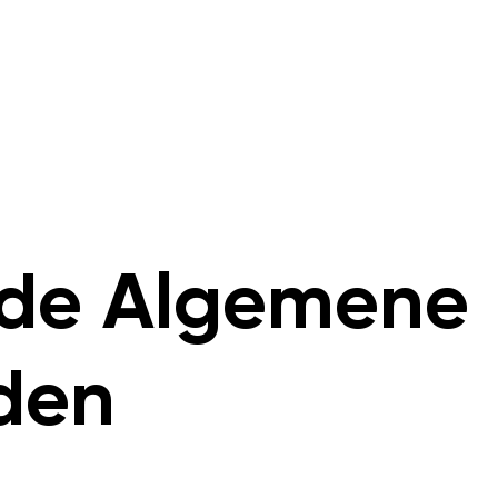
ONZE DIENSTEN
NIEUWS
PROJECTEN
OP ZOEK 
nde Algemene
den