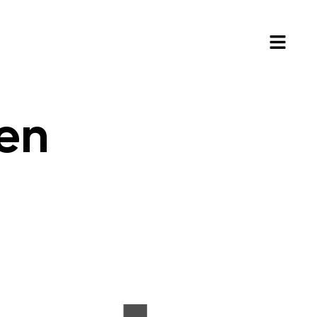
NAAR WERK?
CONTACT
en