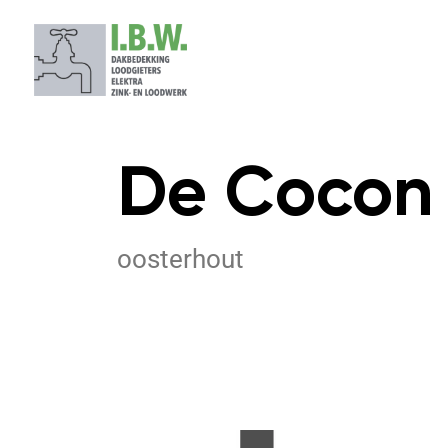
HOME
OVER IBW
De Cocon
oosterhout